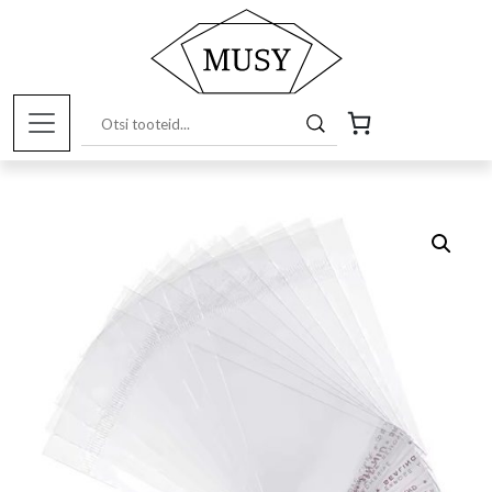
Esileht
/
Pood
/
Kunstitarbed e-
pood
/
Pakendamiseks
/ Isekleepuva ribaga väike pakend,
10tk komplektis