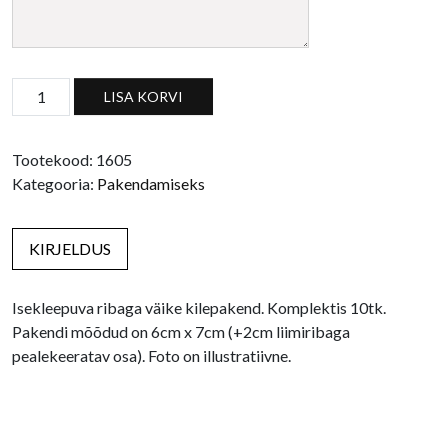
Isekleepuva ribaga väike pakend, 10tk komplektis kogus
LISA KORVI
Tootekood:
1605
Kategooria:
Pakendamiseks
KIRJELDUS
Isekleepuva ribaga väike kilepakend. Komplektis 10tk.
Pakendi mõõdud on 6cm x 7cm (+2cm liimiribaga
pealekeeratav osa). Foto on illustratiivne.