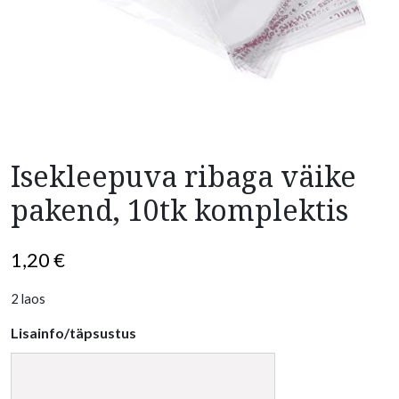
Isekleepuva ribaga väike
pakend, 10tk komplektis
1,20
€
2 laos
Lisainfo/täpsustus