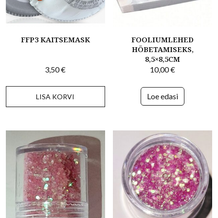
FFP3 KAITSEMASK
FOOLIUMLEHED
HÕBETAMISEKS,
8,5×8,5CM
3,50
€
10,00
€
Loe edasi
LISA KORVI