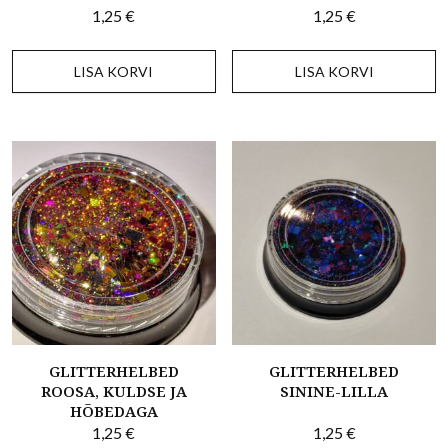
1,25
€
1,25
€
LISA KORVI
LISA KORVI
GLITTERHELBED
GLITTERHELBED
ROOSA, KULDSE JA
SININE-LILLA
HÕBEDAGA
1,25
€
1,25
€