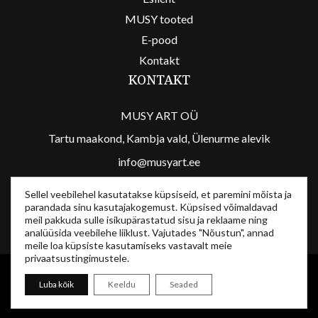
MUSY tooted
E-pood
Kontakt
KONTAKT
MUSY ART OÜ
Tartu maakond, Kambja vald, Ülenurme alevik
info@musyart.ee
/musyart
Sellel veebilehel kasutatakse küpsiseid, et paremini mõista ja
/musyart
parandada sinu kasutajakogemust. Küpsised võimaldavad
meil pakkuda sulle isikupärastatud sisu ja reklaame ning
analüüsida veebilehe liiklust. Vajutades "Nõustun", annad
meile loa küpsiste kasutamiseks vastavalt meie
privaatsustingimustele.
MusyArt © 2024
Luba kõik
Keeldu
Seaded
Tellimistingimused
-
Privaatsuspoliitika