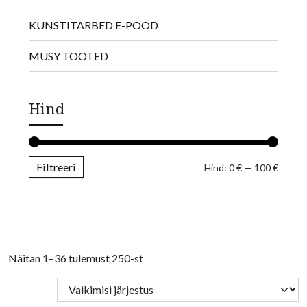
KUNSTITARBED E-POOD
MUSY TOOTED
Hind
Filtreeri
Minima
Maksim
Hind:
0 €
—
100 €
Näitan 1–36 tulemust 250-st