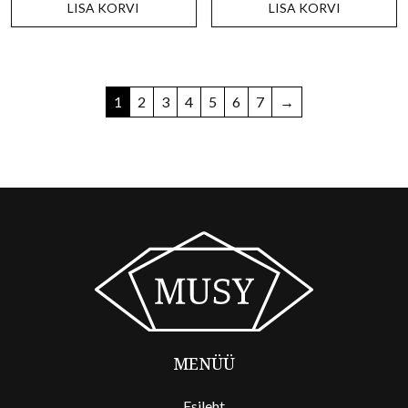
LISA KORVI
LISA KORVI
1
2
3
4
5
6
7
→
MENÜÜ
Esileht