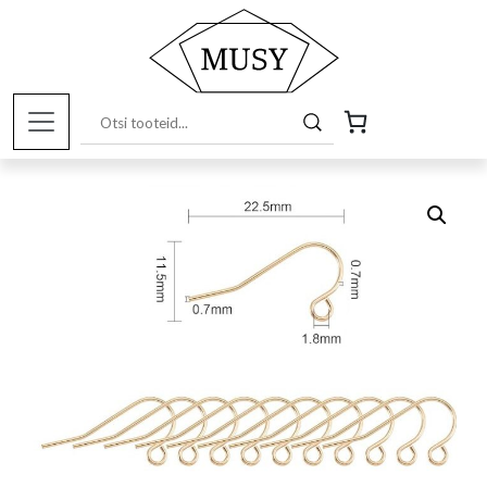
Esileht
/
Pood
/
Kunstitarbed e-pood
/
Ehete
valmistamiseks
/ Kõrvarõnga konks, kullatud