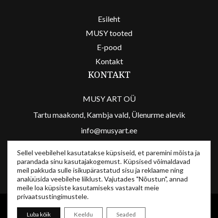
Esileht
MUSY tooted
E-pood
Kontakt
KONTAKT
MUSY ART OÜ
Tartu maakond, Kambja vald, Ülenurme alevik
info@musyart.ee
/musyart
Sellel veebilehel kasutatakse küpsiseid, et paremini mõista ja
parandada sinu kasutajakogemust. Küpsised võimaldavad
/musyart
meil pakkuda sulle isikupärastatud sisu ja reklaame ning
analüüsida veebilehe liiklust. Vajutades "Nõustun", annad
meile loa küpsiste kasutamiseks vastavalt meie
privaatsustingimustele.
MusyArt © 2024
Luba kõik
Keeldu
Seaded