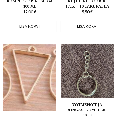
KOMPLEKT PINTSLIGA
KUJULINE TOORIK,
100 ML
10TK + 10 TAKUPAELA
12,00
€
5,50
€
LISA KORVI
LISA KORVI
VÕTMEHOIDJA
RÕNGAS, KOMPLEKT
10TK