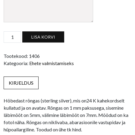
24 K topeltkullatud hõberõngas, avatav (7mm) kogus
LISA KORVI
Tootekood:
1406
Kategooria:
Ehete valmistamiseks
KIRJELDUS
Hõbedast rõngas (sterling silver), mis on24 K kahekordselt
kullatud ja on avatav. Rõngas on 1 mm paksusega, sisemine
läbimõõt on 5mm, välimine läbimõõt on 7mm. Mõõdud on ka
fotol näha. Rõngas on niklivaba, abarasioonile vastupidav ja
hüpoallargiline. Toodud on ühe tk hind.