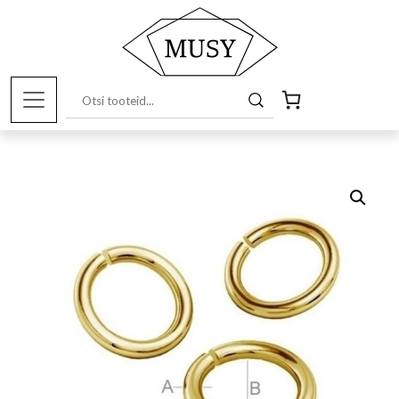
Esileht
/
Pood
/
Kunstitarbed e-pood
/
Ehete
valmistamiseks
/ 24 K topeltkullatud hõberõngas, avatav
(7mm)