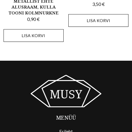
METALLIST EHTE
3,50
€
ALUSRAAM, KULLA
TOONI KOLMNURKNE
0,90
€
LISA KORVI
LISA KORVI
MENÜÜ
Esileht