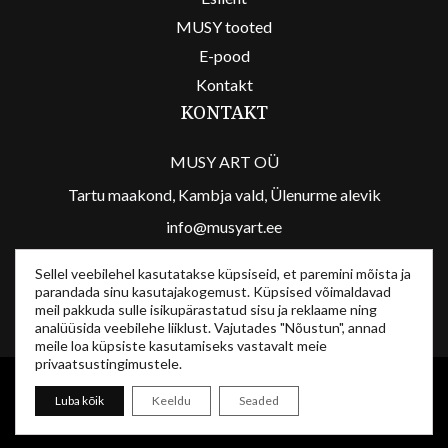
MUSY tooted
E-pood
Kontakt
KONTAKT
MUSY ART OÜ
Tartu maakond, Kambja vald, Ülenurme alevik
info@musyart.ee
/musyart
Sellel veebilehel kasutatakse küpsiseid, et paremini mõista ja
/musyart
parandada sinu kasutajakogemust. Küpsised võimaldavad
meil pakkuda sulle isikupärastatud sisu ja reklaame ning
analüüsida veebilehe liiklust. Vajutades "Nõustun", annad
meile loa küpsiste kasutamiseks vastavalt meie
privaatsustingimustele.
MusyArt © 2024
Luba kõik
Keeldu
Seaded
Tellimistingimused
-
Privaatsuspoliitika