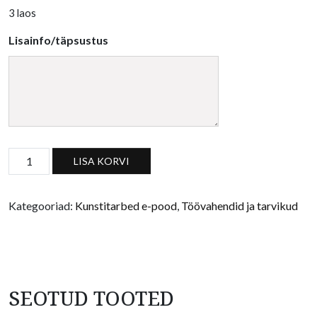
3 laos
Lisainfo/täpsustus
Pintsel (lameda otsaga) kogus
LISA KORVI
Kategooriad:
Kunstitarbed e-pood
,
Töövahendid ja tarvikud
SEOTUD TOOTED