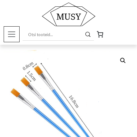
Esileht
/
Pood
/
Kunstitarbed e-pood
/
Töövahendid ja
tarvikud
/ Pintsel (lameda otsaga)