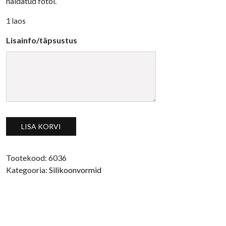
näidatud fotol.
1 laos
Lisainfo/täpsustus
Taksikoera ja kondiga silikoonvorm kogus
LISA KORVI
Tootekood:
6036
Kategooria:
Silikoonvormid