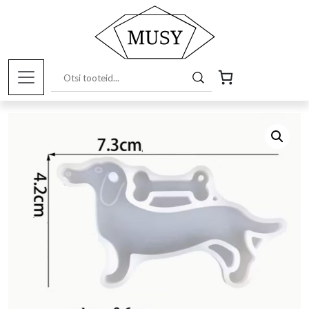
Esileht
/
Pood
/
Kunstitarbed e-
pood
/
Silikoonvormid
/ Taksikoera ja kondiga silikoonvorm