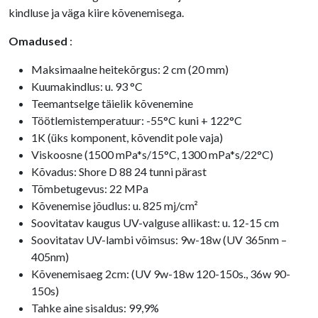
kindluse ja väga kiire kõvenemisega.
Omadused
:
Maksimaalne heitekõrgus: 2 cm (20 mm)
Kuumakindlus: u. 93 °C
Teemantselge täielik kõvenemine
Töötlemistemperatuur: -55°C kuni + 122°C
1K (üks komponent, kõvendit pole vaja)
Viskoosne (1500 mPa*s/15°C, 1300 mPa*s/22°C)
Kõvadus: Shore D 88 24 tunni pärast
Tõmbetugevus: 22 MPa
Kõvenemise jõudlus: u. 825 mj/cm²
Soovitatav kaugus UV-valguse allikast: u. 12-15 cm
Soovitatav UV-lambi võimsus: 9w-18w (UV 365nm –
405nm)
Kõvenemisaeg 2cm: (UV 9w-18w 120-150s., 36w 90-
150s)
Tahke aine sisaldus: 99,9%