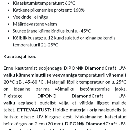
Klaasistumistemperatuur: 63°C
Katkene pikenemise protsent: 160%
Veekindel, ei hägu
Määrdevastane valem
Suurepärane külmakindlus kuni u. -45°C
Kõlblikkusaeg: u. 12 kuud suletud originaalpakendis
temperatuuril 21-25°C
Kasutusjuhised
:
Enne kasutamist soojendage
DIPON® DiamondCraft UV-
vaiku
kümneminutilise veevanniga
temperatuuril
vähemalt
20 °C
zB .
45-60 °C
. Materjali lõplik temperatuur on u. 25°C
on ideaalne parima võimaliku isetõhustamise jaoks.
Pigistage
DIPON® DiamondCraft UV-
vaiku
aeglaselt pudelist välja, et vältida liigset mullide
teket.
ETTEVAATUST:
Hoidke materjali originaalpudelis ja
kaitske otsese UV-kiirguse eest. Maksimaalne katsetatud
heitekõrgus on 2 cm (20 mm).
DIPON® DiamondCraft UV-