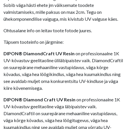
Sobib väga hästi ehete jm väiksemate toodete
valmistamiseks, mille paksus on max 2cm. Tegu on
ühekomponendilise vaiguga, mis kivistub UV valguse käes.
Ohtusalane info on leitav toote fotode juures.
Täpsem tooteinfo on järgmine:
DIPON® DiamondCraft UV Resin
on professionaalne 1K
UV-kõvastuv geelitaoline üliläbipaistev vaik. DiamondCraftil
on suurepärane mehaaniline vastupidavus, väga kõrge
kõvadus, väga hea löögikindlus, väga hea kuumakindlus ning
see avaldab muljet oma konkurentsitu UV-kindluse ja väga
kiire kõvenemisega.
DIPON® Diamond Craft UV Resin
on professionaalne 1K
UV-kõvastuv geelitaoline väga läbipaistev vaik.
DiamondCraftil on suurepärane mehaaniline vastupidavus,
väga kõrge kõvadus, väga hea löögitugevus, väga hea
kuumakindlus ning see avaldab muljet oma võrratu UV-