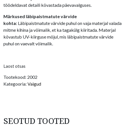
töödeldavat detaili kõvastada päevavalguses.
Märkused läbipaistmatute värvide
kohta:
Läbipaistmatute värvide puhul on vaja materjal valada
mitme kihina ja võimalik, et ka tagakülg kiiritada. Materjal
kõvastub UV-kiirguse mõjul, mis läbipaistmatute värvide
puhul on vaevalt võimalik.
Laost otsas
Tootekood:
2002
Kategooria:
Vaigud
SEOTUD TOOTED