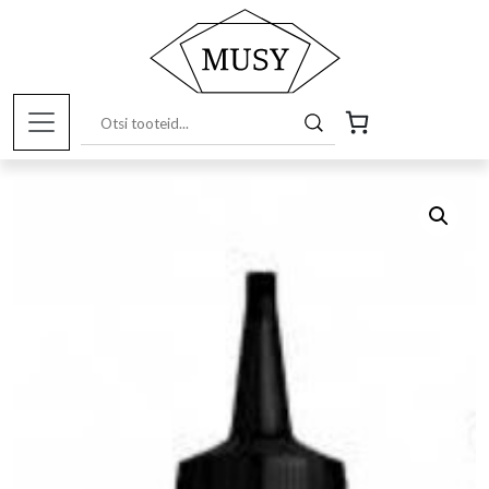
Esileht
/
Pood
/
Kunstitarbed e-pood
/
Vaigud
/ Dipon
Diamondcraft UV vaik 100gr