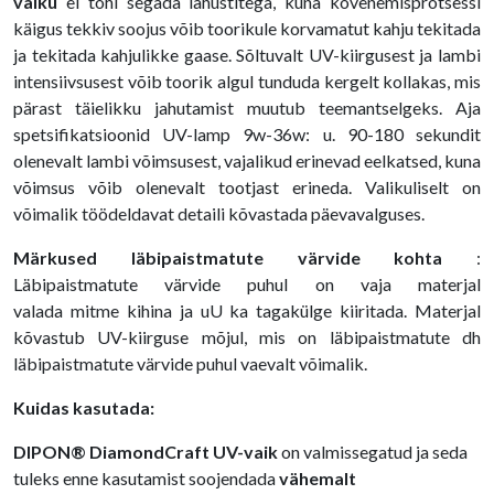
vaiku
ei tohi segada lahustitega, kuna kõvenemisprotsessi
käigus tekkiv soojus võib toorikule korvamatut kahju tekitada
ja tekitada kahjulikke gaase. Sõltuvalt UV-kiirgusest ja lambi
intensiivsusest võib toorik algul tunduda kergelt kollakas, mis
pärast täielikku jahutamist muutub teemantselgeks. Aja
spetsifikatsioonid UV-lamp 9w-36w: u. 90-180 sekundit
olenevalt lambi võimsusest, vajalikud erinevad eelkatsed, kuna
võimsus võib olenevalt tootjast erineda. Valikuliselt on
võimalik töödeldavat detaili kõvastada päevavalguses.
Märkused läbipaistmatute värvide kohta
:
Läbipaistmatute värvide puhul on vaja materjal
valada mitme kihina ja uU ka tagakülge kiiritada. Materjal
kõvastub UV-kiirguse mõjul, mis on läbipaistmatute dh
läbipaistmatute värvide puhul vaevalt võimalik.
Kuidas kasutada:
DIPON® DiamondCraft UV-vaik
on valmissegatud ja seda
tuleks enne kasutamist soojendada
vähemalt