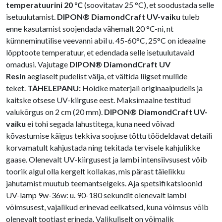
temperatuurini 20 °C
(soovitatav 25 °C), et soodustada selle
isetuulutamist.
DIPON® DiamondCraft UV-vaiku
tuleb
enne kasutamist soojendada vähemalt 20 °C-ni, nt
kümneminutilise veevanni abil u. 45-60°C, 25°C on ideaalne
lõpptoote temperatuur, et edendada selle isetuulutavaid
omadusi. Vajutage
DIPON® DiamondCraft UV
Resin
aeglaselt pudelist välja, et vältida liigset mullide
teket.
TÄHELEPANU:
Hoidke materjali originaalpudelis ja
kaitske otsese UV-kiirguse eest. Maksimaalne testitud
valukõrgus on 2 cm (20 mm).
DIPON® DiamondCraft UV-
vaiku
ei tohi segada lahustitega, kuna need võivad
kõvastumise käigus tekkiva soojuse tõttu töödeldavat detaili
korvamatult kahjustada ning tekitada tervisele kahjulikke
gaase. Olenevalt UV-kiirgusest ja lambi intensiivsusest võib
toorik algul olla kergelt kollakas, mis pärast täielikku
jahutamist muutub teemantselgeks. Aja spetsifikatsioonid
UV-lamp 9w-36w: u. 90-180 sekundit olenevalt lambi
võimsusest, vajalikud erinevad eelkatsed, kuna võimsus võib
olenevalt tootjast erineda. Valikuliselt on võimalik