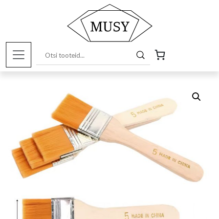
Esileht
/
Pood
/
Kunstitarbed e-pood
/
Töövahendid ja
tarvikud
/ Väike puuvarrega lame pintsel