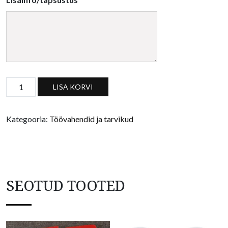
Väike puuvarrega lame pintsel kogus
LISA KORVI
Kategooria:
Töövahendid ja tarvikud
SEOTUD TOOTED