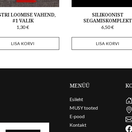
TRI LOOMISE VAHEND,
SILIKOONIST
#1 VALIK
SEGAMISKOMPLEK
1,30
€
6,50
€
LISA KORVI
LISA KORVI
MENÜÜ
K
Esileht
MUSY tooted
E-pood
Kontakt