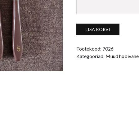
Maalinuga #2 kogus
LISA KORVI
Tootekood:
7026
Kategooriad:
Muud hobivahe