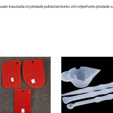
aab kasutada nt pindade puhastamiseks või reljeefsete pindade sa