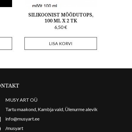
SILIKOONIST MÕÕDUTOPS,
T
100 ML X 2 TK
6,50
€
LISA KORVI
ONTAKT
MUSY ART OÜ
Tartu maakond, Kambja vald, Ülenurme alevik
info@musyart.ee
/musyart