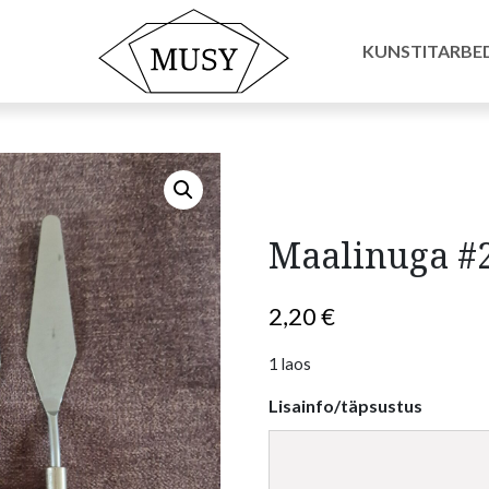
id ja tarvikud
/ Maalinuga #2
KUNSTITARBE
Maalinuga #
2,20
€
1 laos
Lisainfo/täpsustus