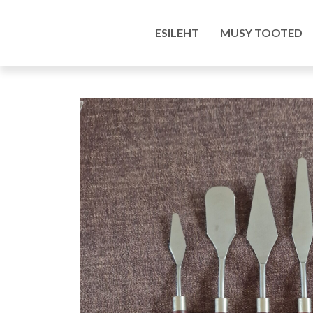
Esileht
/
Pood
/
Kunstitarbed e-pood
/
Töövahend
ESILEHT
MUSY TOOTED