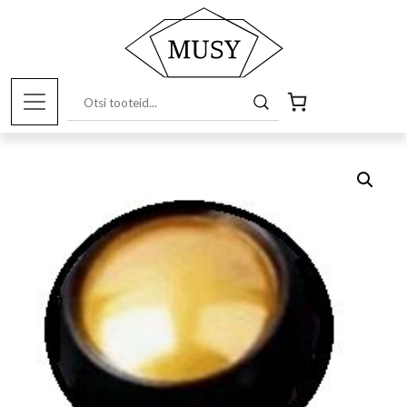
Esileht
/
Pood
/
Kunstitarbed e-pood
/
Värvid ja
pigmendid
/ Metallik pulber kuldne