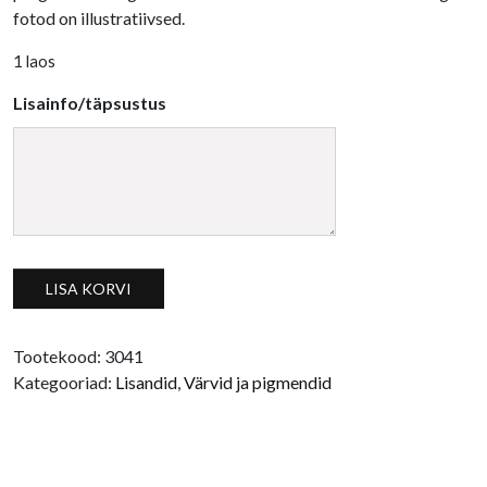
fotod on illustratiivsed.
1 laos
Lisainfo/täpsustus
Metallik pulber kuldne kogus
LISA KORVI
Tootekood:
3041
Kategooriad:
Lisandid
,
Värvid ja pigmendid