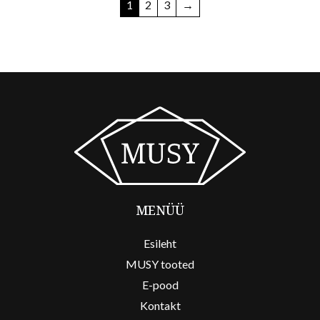
1
2
3
→
MENÜÜ
Esileht
MUSY tooted
E-pood
Kontakt