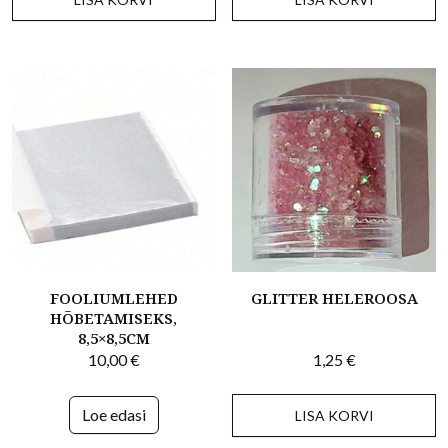
FOOLIUMLEHED
GLITTER HELEROOSA
HÕBETAMISEKS,
8,5×8,5CM
10,00
€
1,25
€
Loe edasi
LISA KORVI