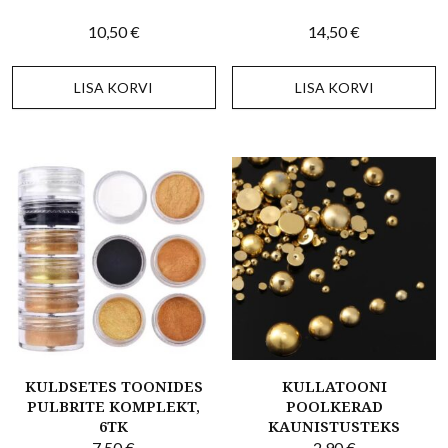
10,50
€
14,50
€
LISA KORVI
LISA KORVI
KULDSETES TOONIDES
KULLATOONI
PULBRITE KOMPLEKT,
POOLKERAD
6TK
KAUNISTUSTEKS
7,50
€
2,90
€