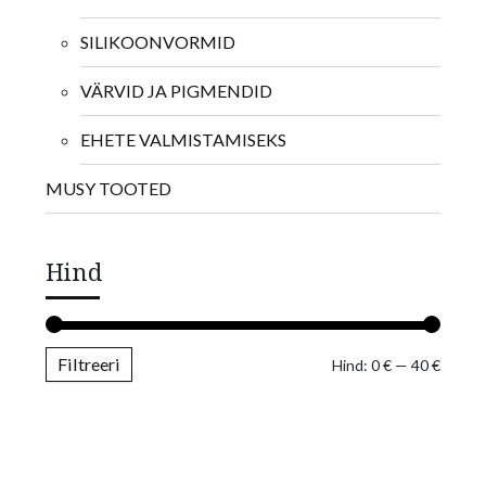
SILIKOONVORMID
VÄRVID JA PIGMENDID
EHETE VALMISTAMISEKS
MUSY TOOTED
Hind
Filtreeri
Minima
Maksim
Hind:
0 €
—
40 €