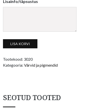
Lisainfo/täpsustus
Mica pärlmutterpigment, helekollane kogus
LISA KORVI
Tootekood:
3020
Kategooria:
Värvid ja pigmendid
SEOTUD TOOTED