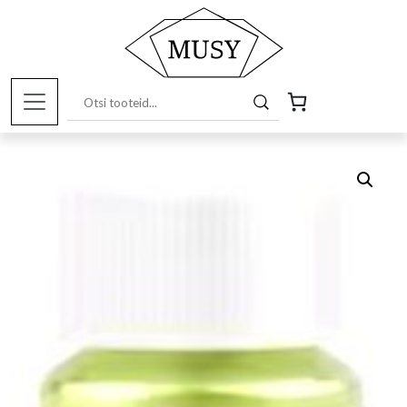
Esileht
/
Pood
/
Kunstitarbed e-pood
/
Värvid ja
pigmendid
/ Mica pärlmutterpigment, helekollane