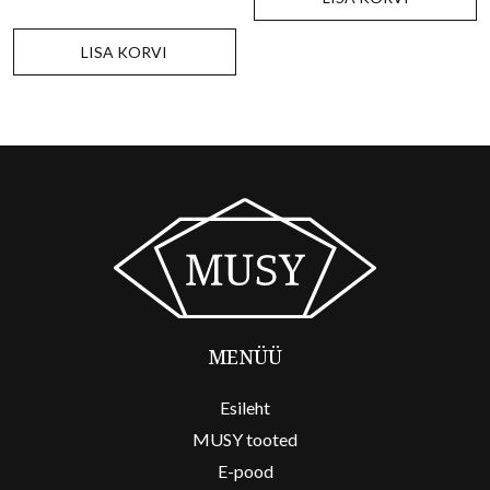
LISA KORVI
MENÜÜ
Esileht
MUSY tooted
E-pood