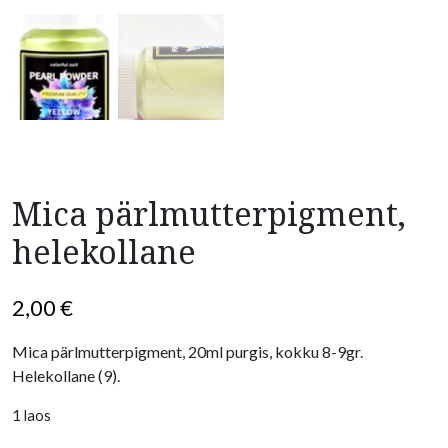
Mica pärlmutterpigment,
helekollane
2,00
€
Mica pärlmutterpigment, 20ml purgis, kokku 8-9gr.
Helekollane (9).
1 laos