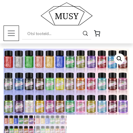
Esileht
/
Pood
/
Kunstitarbed e-pood
/
Värvid ja
pigmendid
/ Mica pulbrite komplekt (36tk)