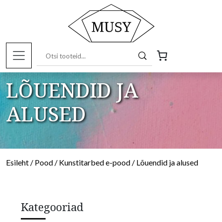
LÕUENDID JA
ALUSED
Esileht
/
Pood
/
Kunstitarbed e-pood
/ Lõuendid ja alused
Kategooriad