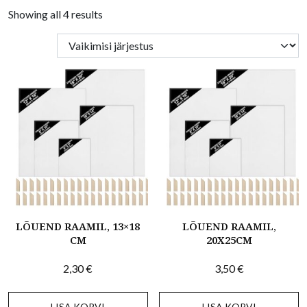
Showing all 4 results
LÕUEND RAAMIL, 13×18
LÕUEND RAAMIL,
CM
20X25CM
2,30
€
3,50
€
LISA KORVI
LISA KORVI